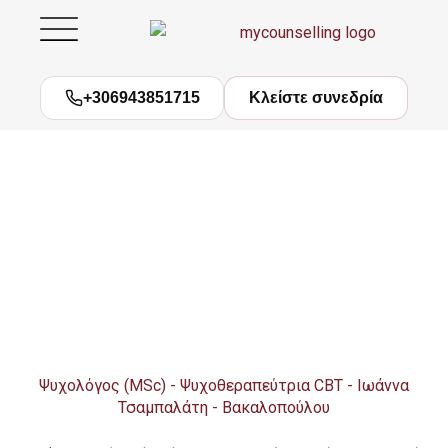
Μετάβαση
στο
περιεχόμενο
+306943851715
Κλείστε συνεδρία
Ψυχολόγος (MSc) - Ψυχοθεραπεύτρια CBT - Ιωάννα
Τσαμπαλάτη - Βακαλοπούλου