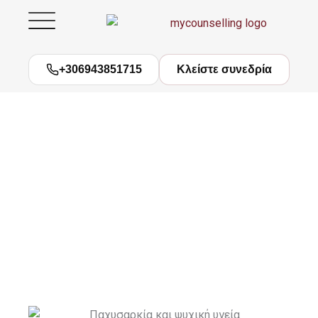
Μετάβαση
στο
περιεχόμενο
+306943851715
Κλείστε συνεδρία