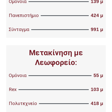
Ομόνοια
139 μ
Πανεπιστήμιο
424 μ
Σύνταγμα
991 μ
Μετακίνηση με
Λεωφορείο:
Ομόνοια
55 μ
Rex
103 μ
Πολυτεχνείο
418 μ