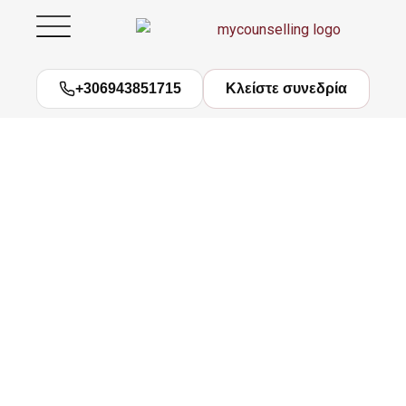
Μετάβαση
στο
περιεχόμενο
+306943851715
Κλείστε συνεδρία