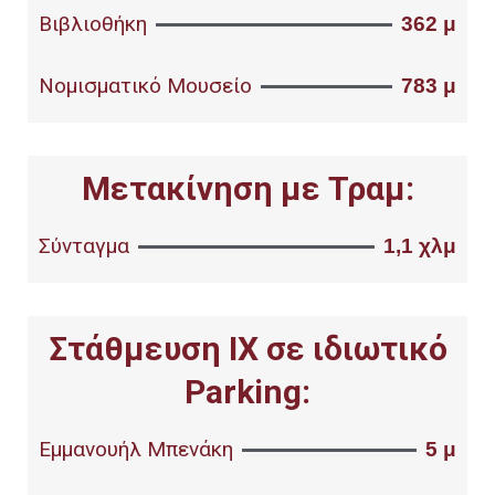
Βιβλιοθήκη
362 μ
Νομισματικό Μουσείο
783 μ
Μετακίνηση με Τραμ:
Σύνταγμα
1,1 χλμ
Στάθμευση ΙΧ σε ιδιωτικό
Parking:
Εμμανουήλ Μπενάκη
5 μ