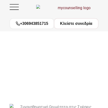
Μετάβαση
στο
περιεχόμενο
+306943851715
Κλείστε συνεδρία