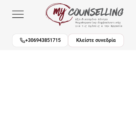
Μετάβαση
στο
περιεχόμενο
+306943851715
Κλείστε συνεδρία