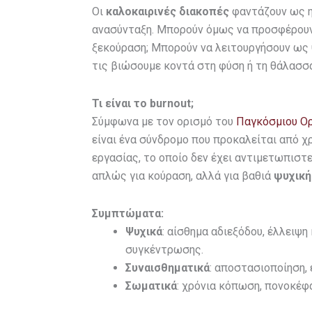
Οι
καλοκαιρινές διακοπές
φαντάζουν ως η 
ανασύνταξη. Μπορούν όμως να προσφέρουν
ξεκούραση; Μπορούν να λειτουργήσουν ως ψ
τις βιώσουμε κοντά στη φύση ή τη θάλασσ
Τι είναι το burnout;
Σύμφωνα με τον ορισμό του
Παγκόσμιου Ορ
είναι ένα σύνδρομο που προκαλείται από 
εργασίας, το οποίο δεν έχει αντιμετωπιστ
απλώς για κούραση, αλλά για βαθιά
ψυχική
Σ
υμπτώματα:
Ψυχικά
: αίσθημα αδιεξόδου, έλλειψη
συγκέντρωσης.
Συναισθηματικά
: αποστασιοποίηση,
Σωματικά
: χρόνια κόπωση, πονοκέφα