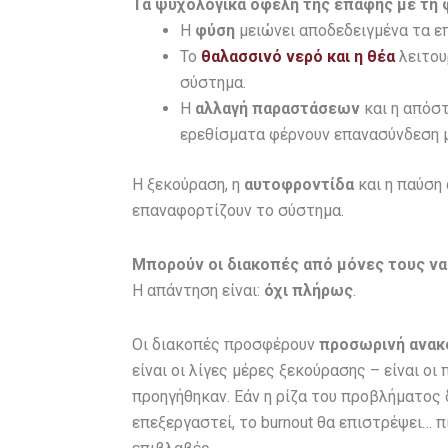
Τα ψυχολογικά οφέλη της επαφής με τη φ
Η
φύση
μειώνει αποδεδειγμένα τα ε
Το
θαλασσινό νερό και η θέα
λειτου
σύστημα.
Η
αλλαγή παραστάσεων
και η απόσ
ερεθίσματα φέρνουν επανασύνδεση μ
Η ξεκούραση, η
αυτοφροντίδα
και η παύση 
επαναφορτίζουν το σύστημα.
Μπορούν οι διακοπές από μόνες τους να
Η απάντηση είναι:
όχι πλήρως
.
Οι διακοπές προσφέρουν
προσωρινή ανακ
είναι οι λίγες μέρες ξεκούρασης – είναι ο
προηγήθηκαν. Εάν η ρίζα του προβλήματος 
επεξεργαστεί, το burnout θα επιστρέψει… 