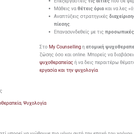
Επεξεργαστείς
τις αιτίες
που σε φέ
Μάθεις να
θέτεις όρια
και να λες «
Αναπτύξεις στρατηγικές
διαχείριση
πίεσης
.
Επανασυνδεθείς με τις
προσωπικές
Στο
My Counselling
η
ατομική ψυχοθεραπε
ζώσης όσο και online. Μπορείς να διαβάσε
ψυχοθεραπείας
ή να δεις περαιτέρω θέματ
εργασία και την ψυχολογία
.
ς
οθεραπεία
,
Ψυχολογία