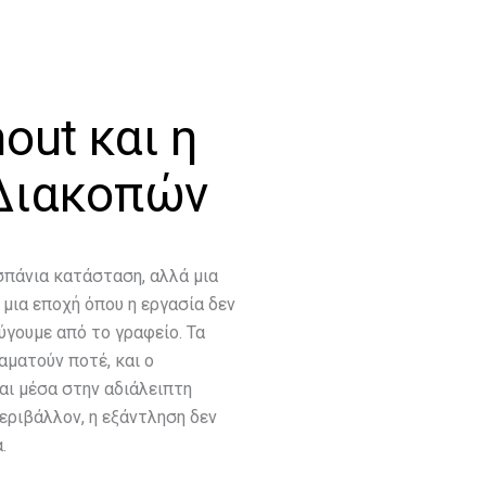
+30
Κλείστε
6943851715
συνεδρία
out και η
Διακοπών
 σπάνια κατάσταση, αλλά μια
 μια εποχή όπου η εργασία δεν
ύγουμε από το γραφείο. Τα
αματούν ποτέ, και ο
αι μέσα στην αδιάλειπτη
εριβάλλον, η εξάντληση δεν
.