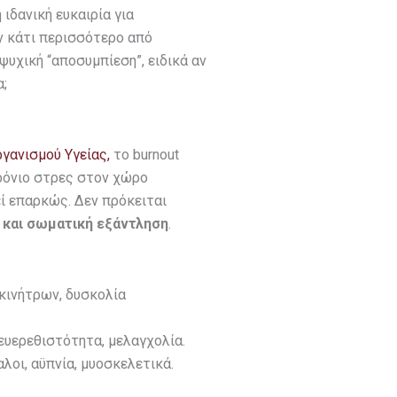
ιδανική ευκαιρία για
 κάτι περισσότερο από
υχική “αποσυμπίεση”, ειδικά αν
α;
γανισμού Υγείας,
το burnout
χρόνιο στρες στον χώρο
εί επαρκώς. Δεν πρόκειται
 και σωματική εξάντληση
.
 κινήτρων, δυσκολία
 ευερεθιστότητα, μελαγχολία.
λοι, αϋπνία, μυοσκελετικά.