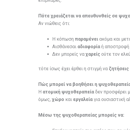
επιβλαβές.
Πότε χρειάζεται να απευθυνθείς σε ψυχ
Αν νιώθεις ότι:
Η κόπωση
παραμένει
ακόμα και μετ
Αισθάνεσαι
αδιαφορία
ή αποστροφή 
Δεν μπορείς να
χαρείς
ούτε τον ελε
τότε ίσως έχει έρθει η στιγμή να
ζητήσεις
Πώς μπορεί να βοηθήσει η ψυχοθεραπεία
Η
ατομική ψυχοθεραπεία
δεν προσφέρει μ
όμως,
χώρο
και
εργαλεία
για ουσιαστική α
Μέσω της ψυχοθεραπείας μπορείς να: